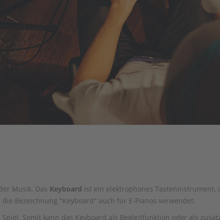
 der Musik. Das
Keyboard
ist ein elektrophones Tasteninstrument, 
 die Bezeichnung "Keyboard" auch für E-Pianos verwendet.
Spiel. Somit kann das Keyboard als Begleitfunktion oder als zusät