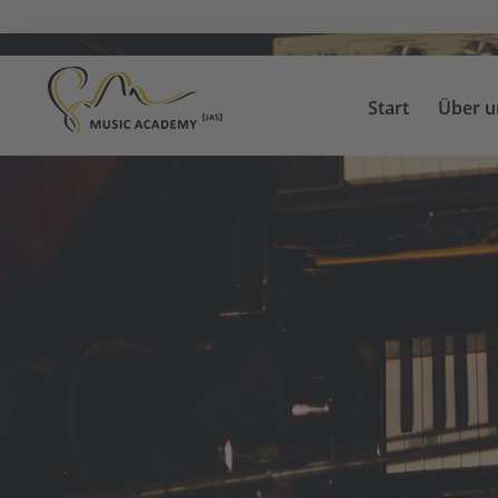
Start
Über u
Start
Über uns
Suchen
Unterricht
Lehrkräfte
News
Kontakt
Standorte