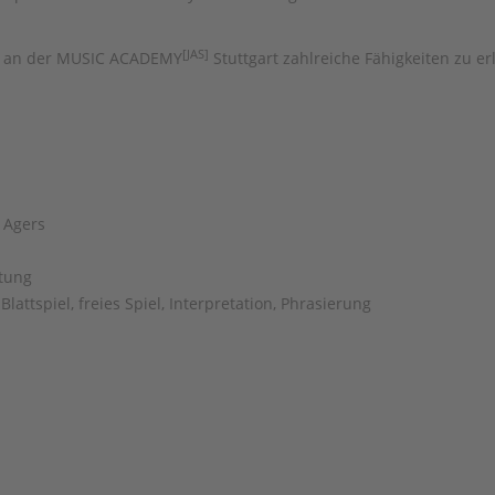
[JAS]
ht an der MUSIC ACADEMY
Stuttgart zahlreiche Fähigkeiten zu er
 Agers
tung
lattspiel, freies Spiel, Interpretation, Phrasierung