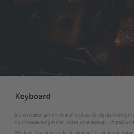
Keyboard
In den letzten Jahren bleiben Keyboards allgegenwärtig in
durch Bedienung seiner Tasten Töne erzeugt. Oftmals wird
Wie beim Klavier sorgt das Instrument für ein dynamisches 