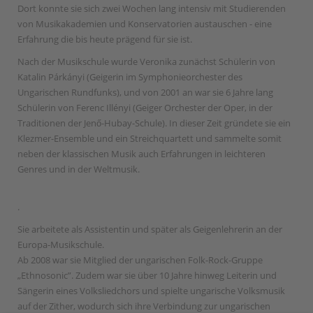
Dort konnte sie sich zwei Wochen lang intensiv mit Studierenden
von Musikakademien und Konservatorien austauschen - eine
Erfahrung die bis heute prägend für sie ist.
Nach der Musikschule wurde Veronika zunächst Schülerin von
Katalin Párkányi (Geigerin im Symphonieorchester des
Ungarischen Rundfunks), und von 2001 an war sie 6 Jahre lang
Schülerin von Ferenc Illényi (Geiger Orchester der Oper, in der
Traditionen der Jenő-Hubay-Schule). In dieser Zeit gründete sie ein
Klezmer-Ensemble und ein Streichquartett und sammelte somit
neben der klassischen Musik auch Erfahrungen in leichteren
Genres und in der Weltmusik.
.
Sie arbeitete als Assistentin und später als Geigenlehrerin an der
Europa-Musikschule.
Ab 2008 war sie Mitglied der ungarischen Folk-Rock-Gruppe
„Ethnosonic”. Zudem war sie über 10 Jahre hinweg Leiterin und
Sängerin eines Volksliedchors und spielte ungarische Volksmusik
auf der Zither, wodurch sich ihre Verbindung zur ungarischen