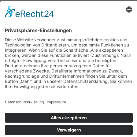
Volksmusik noch weiter vertiefte.
Im erfolgreichen Theaterstück „Jüdische Märchen“ wirkte sie als
Geigerin und Schauspielerin mit.
Während ihres Studiums absolvierte zusätzlich sie eine Ausbildung
zur Business- und Kunstmanagerin. Dadurch konnte sie
künstlerische und organisatorische Kompetenzen verbinden.
Veronikas Ziel ist es, die Traditionen der ungarischen Hubay-Schule
zu pflegen und weiterzugeben. Insbesondere möchte sie die Werke
ungarischer Komponisten wie József Bloch, Jenő Hubay und Frigyes
Hidas authentisch interpretieren.
Aktuelle Seite:
Home
Lehrkräfte
VERONIKA BALOGH | Geige
[JAS]
© 2026 MUSIC ACADEMY
. Alle Rechte vorbehalten.
Suche
Sitemap
Impressum
Datenschutzerklärung
AGB