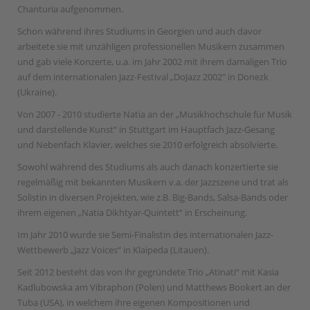
Chanturia aufgenommen.
Schon während ihres Studiums in Georgien und auch davor
arbeitete sie mit unzähligen professionellen Musikern zusammen
und gab viele Konzerte, u.a. im Jahr 2002 mit ihrem damaligen Trio
auf dem internationalen Jazz-Festival „DoJazz 2002" in Donezk
(Ukraine).
Von 2007 - 2010 studierte Natia an der „Musikhochschule für Musik
und darstellende Kunst“ in Stuttgart im Hauptfach Jazz-Gesang
und Nebenfach Klavier, welches sie 2010 erfolgreich absolvierte.
Sowohl während des Studiums als auch danach konzertierte sie
regelmäßig mit bekannten Musikern v.a. der Jazzszene und trat als
Solistin in diversen Projekten, wie z.B. Big-Bands, Salsa-Bands oder
ihrem eigenen „Natia Dikhtyar-Quintett“ in Erscheinung.
Im Jahr 2010 wurde sie Semi-Finalistin des internationalen Jazz-
Wettbewerb „Jazz Voices“ in Klaipeda (Litauen).
Seit 2012 besteht das von ihr gegründete Trio „Atinati“ mit Kasia
Kadlubowska am Vibraphon (Polen) und Matthews Bookert an der
Tuba (USA), in welchem ihre eigenen Kompositionen und