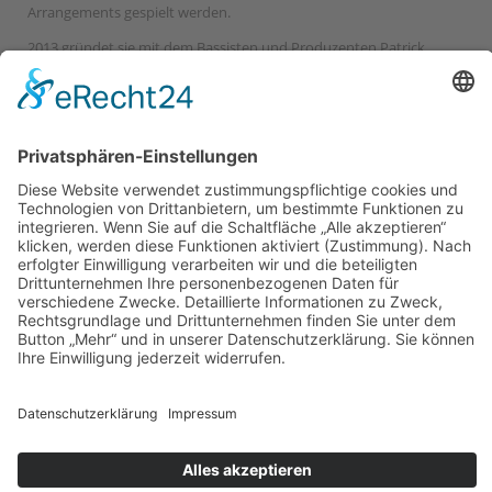
Arrangements gespielt werden.
2013 gründet sie mit dem Bassisten und Produzenten Patrick
„Paco“ Müller ein Projekt, aus dem inzwischen eine spannende und
interessante Formation entstand, derer Musikern aus dem
unterschiedlichsten musikalischen sowie kulturellen Richtungen
(u.a. Klassik, Pop-Rock, World-Music, Jazz, Electro & neue Musik)
angehören.
Im Dezember 2018 erschien ihre erste CD mit dem Titel ,,NATIA -
the album’’, welche 2025 bei 5pm-records veröffentlicht wurde.
Als Jazzmusikerin bewegt sie sich stilistisch zwischen traditioneller
und moderner Musik, und zeigt immer ein besonderes Interesse
für den instrumentalen Einsatz der Stimme.
Aktuelle Seite:
Home
Lehrkräfte
NATIA DIKHTYAR | Gesang / Klavier