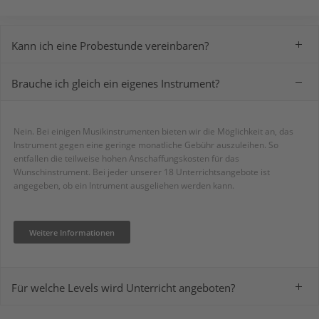
Kann ich eine Probestunde vereinbaren?
Brauche ich gleich ein eigenes Instrument?
Bei all unseren 18 verschiedenen Unterrichtsangeboten ist es möglich,
eine
unverbindliche Probestunde
zu vereinbaren. Termin machen,
vorbeikommen, ausprobieren. So einfach ist das!
Nein. Bei einigen Musikinstrumenten bieten wir die Möglichkeit an, das
Instrument gegen eine geringe monatliche Gebühr auszuleihen. So
entfallen die teilweise hohen Anschaffungskosten für das
Probestunde vereinbaren
Wunschinstrument. Bei jeder unserer 18 Unterrichtsangebote ist
angegeben, ob ein Intrument ausgeliehen werden kann.
Weitere Informationen
Für welche Levels wird Unterricht angeboten?