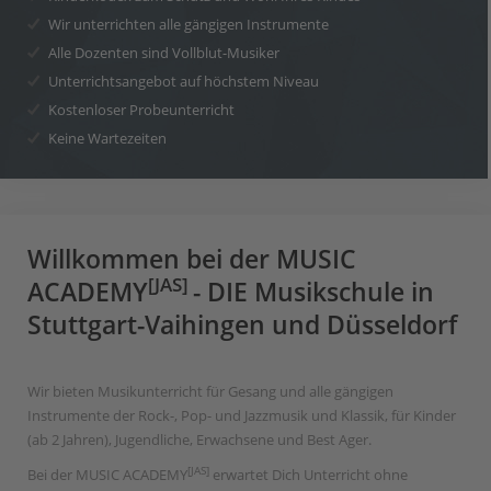
Wir unterrichten alle gängigen Instrumente
Alle Dozenten sind Vollblut-Musiker
Unterrichtsangebot auf höchstem Niveau
Kostenloser Probeunterricht
Keine Wartezeiten
Willkommen bei der MUSIC
[JAS]
ACADEMY
- DIE Musikschule in
Stuttgart-Vaihingen und Düsseldorf
Wir bieten Musikunterricht für Gesang und alle gängigen
Instrumente der Rock-, Pop- und Jazzmusik und Klassik, für Kinder
(ab 2 Jahren), Jugendliche, Erwachsene und Best Ager.
[JAS]
Bei der MUSIC ACADEMY
erwartet Dich Unterricht ohne