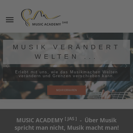
Start
Suche
Über uns
MUSIK VERÄNDERT
Unterricht
WELTEN ...
Suchen
Lehrkräfte
Erlebt mit uns, wie das Musikmachen Welten
verändern und Grenzen verschieben kann.
News
MEHR ERFAHREN
Kontakt
Standorte
[ JAS ]
MUSIC ACADEMY
- Über Musik
spricht man nicht, Musik macht man!