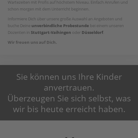
Wartezeiten mit Profis auf höchstem Niveau. Einfach Anrufen und
schon morgen mit dem Unterricht beginnen.
Informiere Dich über unsere große Auswahl an Angeboten und
buche Deine
unverbindliche Probestunde
bei einem unseren
Dozenten in
Stuttgart-Vaihingen
oder
Düsseldorf
.
Wir freuen uns auf Dich.
Sie können uns Ihre Kinder
anvertrauen.
Überzeugen Sie sich selbst, was
wir bis heute erreicht haben.