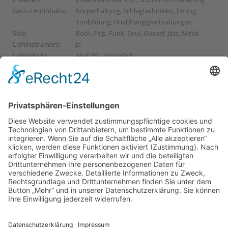
Basis-Lerninhalte:
Körperhaltung, Schlagtechniken, Timing,
Tonbildung, Unabhängigkeitsübungen
Stile:
Rock, Pop, Funk, Soul, Gospel, Jazz, Metal
Leihinstrument:
Ja
Leihgebühr:
Ab € 30,- monatlich
Probestunde:
Kostenlos
Wartezeit:
Keine
PROBESTUNDE VEREINBAREN
Ganz unverbindlich