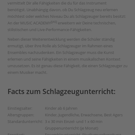
vermittelt Dir alle Fähigkeiten die du für das Instrument
benötigst. Unabhängig davon, ob Du Schlagzeug neu erlernen
möchtest oder welches Niveau Du als Schlagzeuger bereits besitzt:
[JAS]
An der MUSIC ACADEMY
erweitern wir Deine technischen,
stilistischen und Live-Performance-Fähigkeiten.
Neben dieser Weiterentwicklung werden die Schüler ständig
ermutigt, über ihre Rolle als Schlagzeuger im Rahmen eines
Ensembles nachzudenken. Ein Schlagzeuger muss die Kunst
erlernen und seine Fähigkeiten in einem musikalischen Kontext
umzusetzen. Es ist genau diese Fähigkeit, die einen Schlagzeuger zu
einem Musiker macht.
Facts zum Schlagzeugunterricht:
Einstiegsalter:
Kinder ab 6 Jahren
Altersgruppen:
Kinder, Jugendliche, Erwachsene, Best Agers
Standardunterricht:
3 x 30 min Einzel- und 1 x 60 min
Gruppenunterricht (je Monat)
Erweitert:
Ensembleunterricht, Studiumvorbereitung