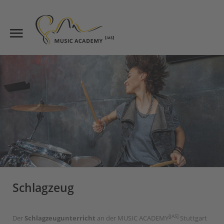
Start
Suche
Über uns
Unterricht
Suchen
Lehrkräfte
News
Kontakt
Standorte
Schlagzeug
[JAS]
Der
Schlagzeugunterricht
an der MUSIC ACADEMY
Stuttgart