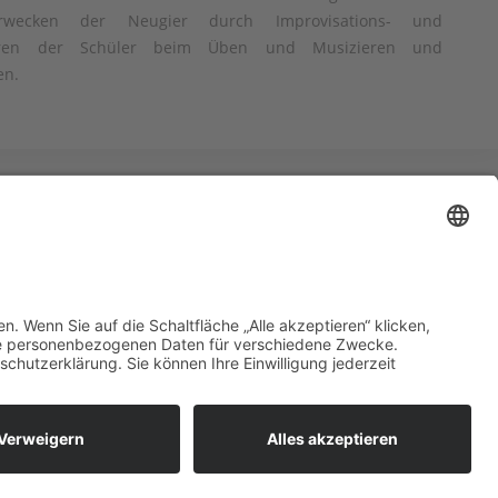
Erwecken der Neugier durch Improvisations- und
vieren der Schüler beim Üben und Musizieren und
en.
he
Sitemap
Impressum
Datenschutzerklärung
AGB