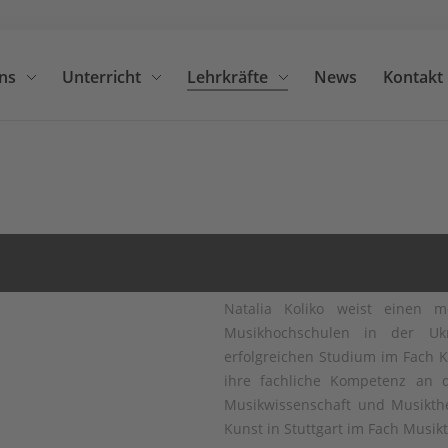
ns
Unterricht
Lehrkräfte
News
Kontakt
Suche
Natalia Koliko weist einen m
Musikhochschulen in der Uk
erfolgreichen Studium im Fach K
ihre fachliche Kompetenz an 
Musikwissenschaft und Musikthe
Kunst in Stuttgart im Fach Musikt