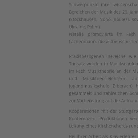
Schwerpunkte ihrer wissenschaf
Bereichen der Musik des 20. Jah
(Stockhausen, Nono, Boulez), s
Ukraine, Polen).
Natalia promovierte im Fac
Lachenmann: die ästhetische Tec
Praxisbezogenen Bereiche wie 
Tonsatz werden in Musikschulen s
im Fach Musiktheorie an der Mus
und Musiktheorielehrerin 
Jugendmusikschule Biberach) h
gesammelt und zahlreichen Schü
zur Vorbereitung auf die Aufna
Kooperationen mit der Stuttgart
Konferenzen, Produktionen von
Leitung eines Kirchenchores runde
Bei ihrer Arbeit als Klavierlehre