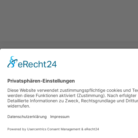
Aktuelle Seite:
Home
Lehrkräfte
NATALIA KOLIKO I Kl
[JAS]
© 2026 MUSIC ACADEMY
. Alle Rechte vorbehalten.