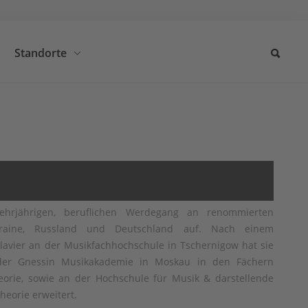
Standorte
ehrjährigen, beruflichen Werdegang an renommierten
raine, Russland und Deutschland auf. Nach einem
lavier an der Musikfachhochschule in Tschernigow hat sie
der Gnessin Musikakademie in Moskau in den Fächern
orie, sowie an der Hochschule für Musik & darstellende
heorie erweitert.