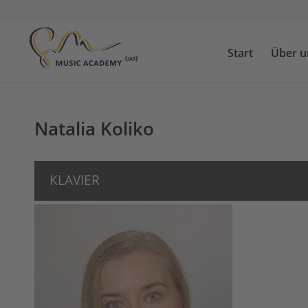
Start
Über u
Start
Über uns
Natalia Koliko
Suchen
Unterricht
Lehrkräfte
KLAVIER
News
Kontakt
Standorte