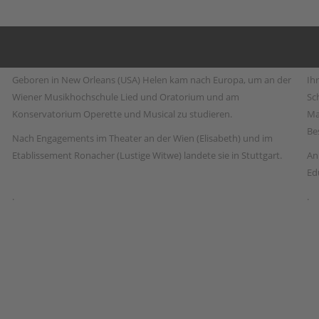
Geboren in New Orleans (USA) Helen kam nach Europa, um an der
Ih
Wiener Musikhochschule Lied und Oratorium und am
Sc
Konservatorium Operette und Musical zu studieren.
Ma
Be
Nach Engagements im Theater an der Wien (Elisabeth) und im
Etablissement Ronacher (Lustige Witwe) landete sie in Stuttgart.
An
Ed
.
.