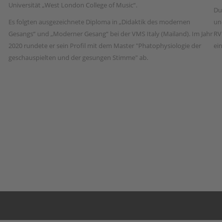
Universität „West London College of Music“.
Du
Es folgten ausgezeichnete Diploma in „Didaktik des modernen
un
Gesangs“ und „Moderner Gesang“ bei der VMS Italy (Mailand). Im Jahr
RV
2020 rundete er sein Profil mit dem Master "Phatophysiologie der
ei
geschauspielten und der gesungen Stimme" ab.