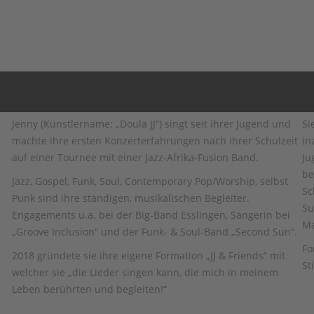
Jenny (Künstlername: „Doula JJ“) singt seit ihrer Jugend und
Si
machte ihre ersten Konzerterfahrungen nach ihrer Schulzeit
in
auf einer Tournee mit einer Jazz-Afrika-Fusion Band.
Ju
be
Jazz, Gospel, Funk, Soul, Contemporary Pop/Worship, selbst
Sc
Punk sind ihre ständigen, musikalischen Begleiter.
Su
Engagements u.a. bei der Big-Band Esslingen, Sängerin bei
Ma
„Groove Inclusion“ und der Funk- & Soul-Band „Second Sun“.
Fo
2018 gründete sie ihre eigene Formation „JJ & Friends“ mit
St
welcher sie „die Lieder singen kann, die mich in meinem
Leben berührten und begleiten!“
.