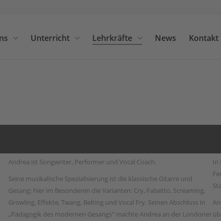
ns
Unterricht
Lehrkräfte
News
Kontakt
Suche
Andrea ist Songwriter, Performer und Vocal Coach.
In
Fe
Seine musikalische Spezialisierung ist die klassische Gitarre und
St
Gesang; hier im Besonderen die Varianten: Cry, Falsetto, Screaming,
Growling, Effekte, Twang, Belting und Vocal Fry. Seinen Abschluss in
An
„Pädagogik des modernen Gesangs“ machte Andrea an der Londoner
üb