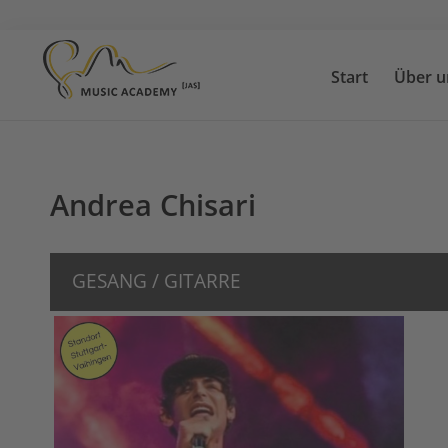
Start
Über u
Start
Über uns
Andrea Chisari
Suchen
Unterricht
Lehrkräfte
GESANG / GITARRE
News
Kontakt
Standorte