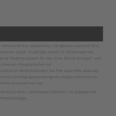
e verfeinerte ihre didaktischen Fähigkeiten während ihrer
zwischen schon 10-jährigen Arbeit als Stimmcoach bei
gend-Theaterprojekten für die „Freie Bühne Stuttgart“ und
i diversen Projektarbeiten mit
hulklassen.Weiterbildungen bei Fola Dada (fola-dada.de),
sanne Schempp (gospelsaengerin-stuttgart.de) und Ines
rtínez (inesmartinez.de).
rtbildung beim „Lichtenberg Institutes“ für angewandte
immphysiologie.