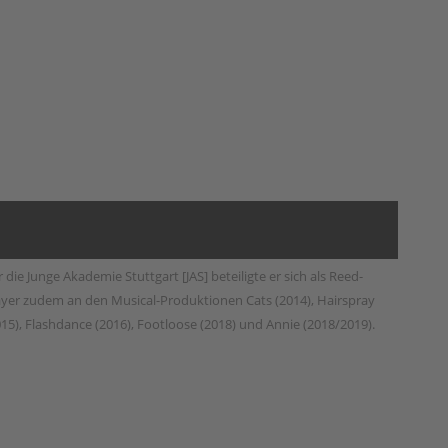
r die Junge Akademie Stuttgart [JAS] beteiligte er sich als Reed-
ayer zudem an den Musical-Produktionen Cats (2014), Hairspray
015), Flashdance (2016), Footloose (2018) und Annie (2018/2019).