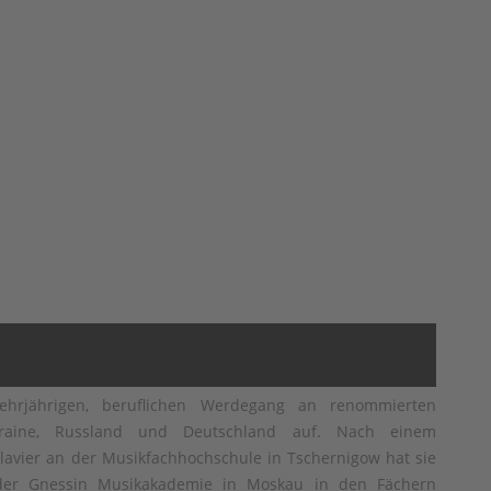
ehrjährigen, beruflichen Werdegang an renommierten
raine, Russland und Deutschland auf. Nach einem
lavier an der Musikfachhochschule in Tschernigow hat sie
der Gnessin Musikakademie in Moskau in den Fächern