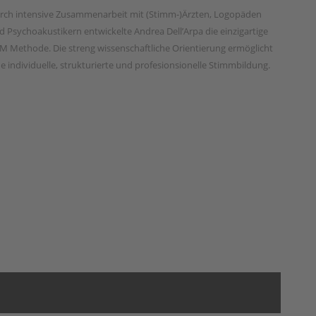
rch intensive Zusammenarbeit mit (Stimm-)Ärzten, Logopäden
d Psychoakustikern entwickelte Andrea Dell’Arpa die einzigartige
M Methode. Die streng wissenschaftliche Orientierung ermöglicht
ne individuelle, strukturierte und profesionsionelle Stimmbildung.