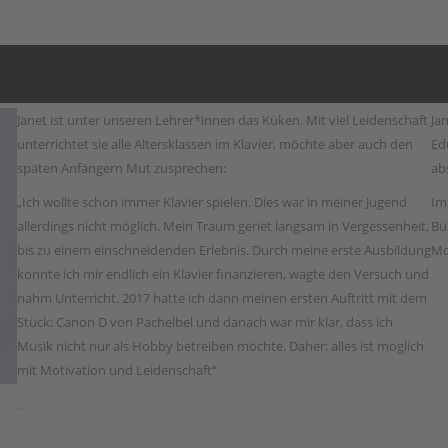
Janet ist unter unseren Lehrer*innen das Küken. Mit viel Leidenschaft
Ja
unterrichtet sie alle Altersklassen im Klavier, möchte aber auch den
Ed
späten Anfängern Mut zusprechen:
ab
„Ich wollte schon immer Klavier spielen. Dies war in meiner Jugend
Im
allerdings nicht möglich. Mein Traum geriet langsam in Vergessenheit,
Bü
bis zu einem einschneidenden Erlebnis. Durch meine erste Ausbildung
Mo
konnte ich mir endlich ein Klavier finanzieren, wagte den Versuch und
nahm Unterricht. 2017 hatte ich dann meinen ersten Auftritt mit dem
Stück: Canon D von Pachelbel und danach war mir klar, dass ich
Musik nicht nur als Hobby betreiben möchte. Daher: alles ist möglich
mit Motivation und Leidenschaft“
.