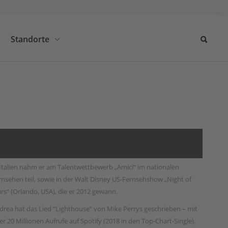
Standorte
 Italien nahm er am Talentwettbewerb „Amici“ im nationalen
rnsehen teil, sowie in der Walt Disney US-Fernsehshow „Night of
ars“ (Orlando, USA), die er 2012 gewann.
drea hat das Lied “Lighthouse” von Mike Perrys geschrieben – mit
er 20 Millionen Aufrufe auf Spotify (2018 in den Top-Chart-Single).