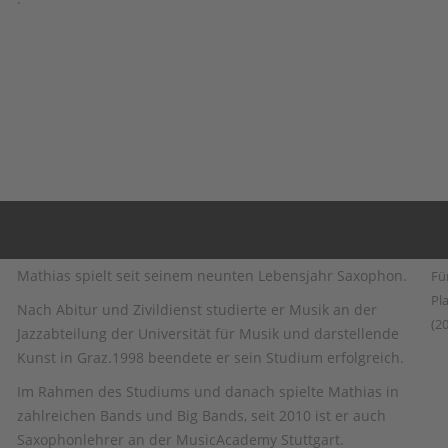
Mathias spielt seit seinem neunten Lebensjahr Saxophon.
Fü
Pl
Nach Abitur und Zivildienst studierte er Musik an der
(2
Jazzabteilung der Universität für Musik und darstellende
Kunst in Graz.1998 beendete er sein Studium erfolgreich.
Im Rahmen des Studiums und danach spielte Mathias in
zahlreichen Bands und Big Bands, seit 2010 ist er auch
Saxophonlehrer an der MusicAcademy Stuttgart.