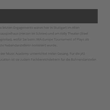
re letzten Engagements waren hier in Stuttgart im Alten
hauspielhaus (Herzen im Schnee) und am Kelly Theater (Steel
gnolias), wofür Sie beim IMA-Europe Tournament of Plays als
ste Nebendarstellerin nominiert wurde..
 der Music Academy unterrichtet Helen Gesang. Für die JAS
ucation ist sie zudem Fachbereichsleiterin für die Bühnendarsteller.