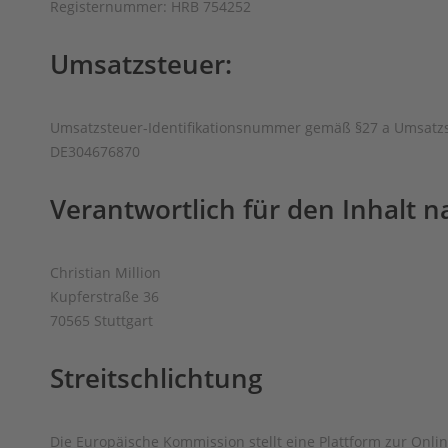
Registernummer: HRB 754252
Umsatzsteuer:
Umsatzsteuer-Identifikationsnummer gemäß §27 a Umsatzs
DE304676870
Verantwortlich für den Inhalt na
Christian Million
Kupferstraße 36
70565 Stuttgart
Streitschlichtung
Die Europäische Kommission stellt eine Plattform zur Onlin