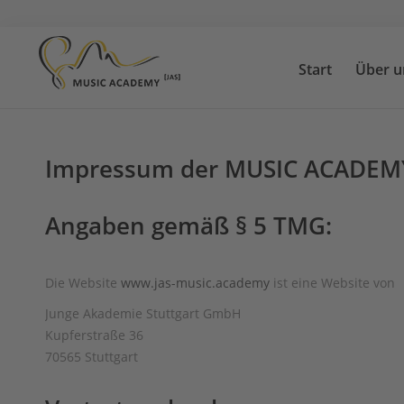
Start
Über u
Start
Über uns
Impressum der MUSIC ACADEMY
Suchen
Unterricht
Angaben gemäß § 5 TMG:
Lehrkräfte
News
Die Website
www.jas-music.academy
ist eine Website von
Kontakt
Junge Akademie Stuttgart GmbH
Kupferstraße 36
Standorte
70565 Stuttgart