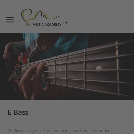
Start
Suche
Über uns
Unterricht
Suchen
Lehrkräfte
News
Kontakt
Standorte
E-Bass
Der Bassist, legt das Fundament in jeder Band. Kein anderer