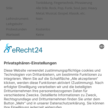
Tonbildung, Fingertechnik, Phrasierung
Stile:
Alle Stile. Rock, Pop, Funk, Soul, Jazz, Heavy
Metal, Musical, Gospel, Klassik, etc.
Leihinstrument:
Nein
Leihgebühr:
-
Probestunden
Kostenlos
Wartezeit
Keine
PROBESTUNDE VEREINBAREN
Ganz unverbindlich