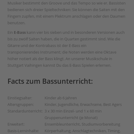
Musiker bestimmt den Groove und das Tempo so wie er. Bassisten
bedienen sich dreier Spieltechniken: Sie können die Saiten mit den
Fingern zupfen, mit einem Plektrum anschlagen oder den Daumen
benutzen.
Ein
E-Bass
kann vier bis sieben und in besonderen Versionen auch
bis zu zwölf Saiten haben, die in Quarten gestimmt sind. Wie die
Gitarre und der Kontrabass ist der E-Bass ein
transponierendes Instrument; die Noten werden eine Oktave
höher notiert als der Bass klingt. An unserer Musikschule in
Stuttgart Vaihingen kannst Du das E-Bass Spielen erlernen.
Facts zum Bassunterricht:
Einstiegsalter:
Kinder ab 6 Jahren
Altersgruppen:
Kinder, Jugendliche, Erwachsene, Best Agers
Standardunterricht:
3 x 30 min Einzel- und 1 x 60 min
Gruppenunterricht (je Monat)
Erweitert:
Ensembleunterricht, Studiumvorbereitung
Basis-Lerninhalte:
Körperhaltung, Anschlagtechniken, Timing,