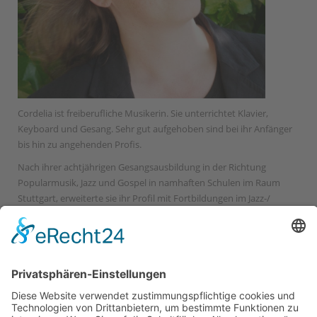
Cordelia ist freiberufliche Musikerin. Sie unterrichtet Klavier,
Keyboard und Gesang. Sehr gut aufgehoben sind bei ihr Anfänger
bis hin zu angehenden Profis.
Nach ihrer achtjährigen Gesangsausbildung in der Richtung
Popularmusik, Jazz und Gospel in namhaften Schulen im Raum
Stuttgart, erweiterte sie ihr Profil mit Fortbildungen im Jazz-/
Swing-/ Gospel-/Bluespiano- und A-Capella-Gesang. Hinzu gesellen
sich Weiterbildungen in Chorsatz-Arrangements.
Ihr Profil rundet sie ab mit zahlreichen Workshops im Fachbereich
Chorleitung für Pop und Gospelchöre. Eine Spezialisierung, die es
hervorzuheben gilt, ist Liedbegleitung und Akkordspiel.
.